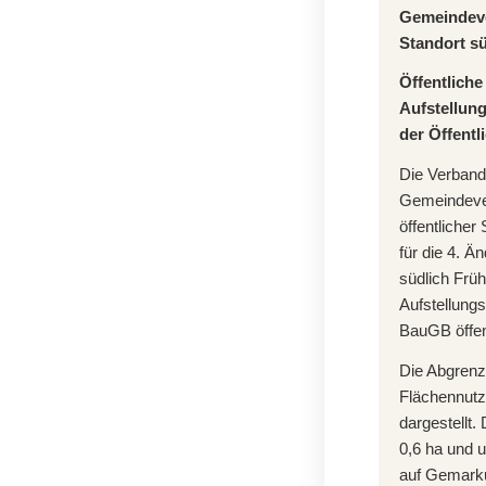
Gemeindev
Standort s
Öffentlich
Aufstellun
der Öffentl
Die Verban
Gemeindever
öffentliche
für die 4. 
südlich Frü
Aufstellungs
BauGB öffen
Die Abgrenz
Flächennutz
dargestellt.
0,6 ha und u
auf Gemark