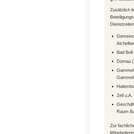
Zusätzlich l
Beteiligung
Dienstzeiten
Gemeinde
Aichelbe
Bad Boll
Dürnau (
Gammels
Gammel
Hattenho
Zell u.A.
Geschäf
Raum Bad
Zur fachlich
Mitarbeiteri