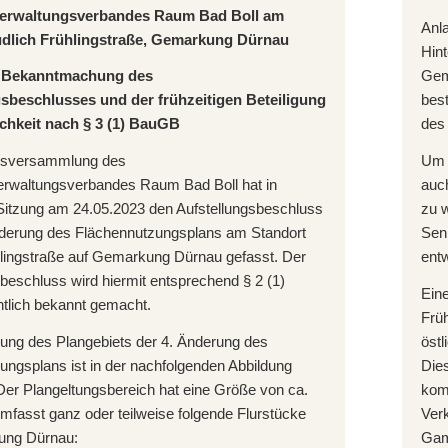
erwaltungsverbandes Raum Bad Boll am
Anla
üdlich Frühlingstraße, Gemarkung Dürnau
Hint
e Bekanntmachung des
Gem
gsbeschlusses und der
frühzeitigen Beteiligung
bes
ichkeit nach § 3 (1) BauGB
des
dsversammlung des
Um 
waltungsverbandes Raum Bad Boll hat in
auc
r Sitzung am 24.05.2023 den Aufstellungsbeschluss
zu w
Änderung des Flächennutzungsplans am Standort
Sen
hlingstraße auf Gemarkung Dürnau gefasst. Der
entw
beschluss wird hiermit entsprechend § 2 (1)
Eine
tlich bekannt gemacht.
Früh
ung des Plangebiets der 4. Änderung des
östl
ungsplans ist in der nachfolgenden Abbildung
Die
 Der Plangeltungsbereich hat eine Größe von ca.
kom
mfasst ganz oder teilweise folgende Flurstücke
Ver
ung Dürnau:
Gam