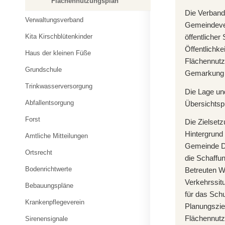
Flächennutzungsplan
Die Verban
Verwaltungsverband
Gemeindever
öffentlicher
Kita Kirschblütenkinder
Öffentlichk
Haus der kleinen Füße
Flächennutz
Grundschule
Gemarkung 
Trinkwasserversorgung
Die Lage un
Abfallentsorgung
Übersichtsp
Forst
Die Zielsetz
Hintergrund
Amtliche Mitteilungen
Gemeinde D
Ortsrecht
die Schaffu
Bodenrichtwerte
Betreuten W
Verkehrssitu
Bebauungspläne
für das Schu
Krankenpflegeverein
Planungszie
Flächennutz
Sirenensignale