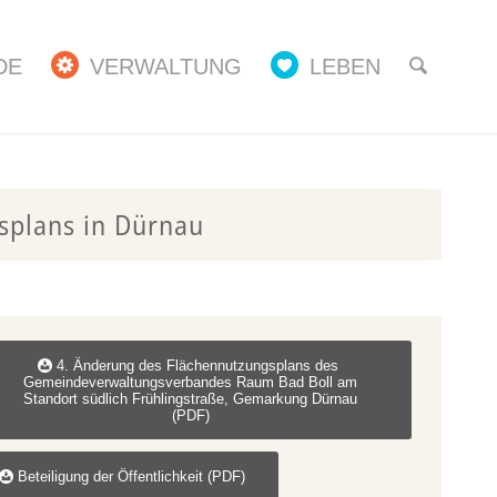
DE
VERWALTUNG
LEBEN
splans in Dürnau
4. Änderung des Flächennutzungsplans des
Gemeindeverwaltungsverbandes Raum Bad Boll am
Standort südlich Frühlingstraße, Gemarkung Dürnau
(PDF)
Beteiligung der Öffentlichkeit (PDF)