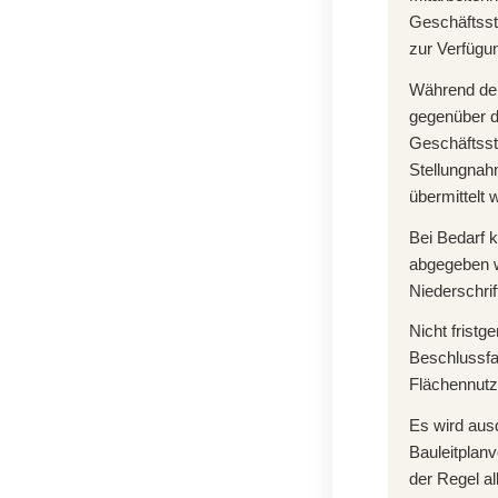
Geschäftsst
zur Verfügu
Während der
gegenüber 
Geschäftsst
Stellungnah
übermittelt
Bei Bedarf 
abgegeben we
Niederschrift
Nicht frist
Beschlussfa
Flächennutz
Es wird aus
Bauleitplanv
der Regel al