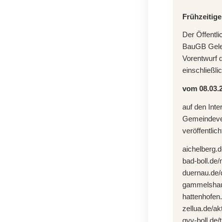
Frühzeitige
Der Öffentli
BauGB Geleg
Vorentwurf 
einschließli
vom 08.03.2
auf den Int
Gemeindever
veröffentlich
aichelberg.
bad-boll.de
duernau.de/
gammelshau
hattenhofen
zellua.de/ak
gvv-boll.de