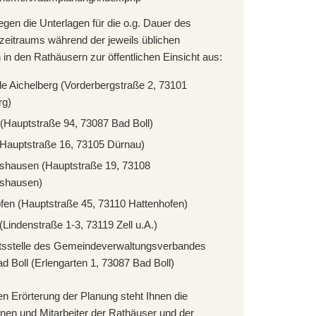
iegen die Unterlagen für die o.g. Dauer des
szeitraums während der jeweils üblichen
 in den Rathäusern zur öffentlichen Einsicht aus:
 Aichelberg (Vorderbergstraße 2, 73101
rg)
 (Hauptstraße 94, 73087 Bad Boll)
Hauptstraße 16, 73105 Dürnau)
hausen (Hauptstraße 19, 73108
shausen)
fen (Hauptstraße 45, 73110 Hattenhofen)
 (Lindenstraße 1-3, 73119 Zell u.A.)
tsstelle des Gemeindeverwaltungsverbandes
 Boll (Erlengarten 1, 73087 Bad Boll)
en Erörterung der Planung steht Ihnen die
nnen und Mitarbeiter der Rathäuser und der