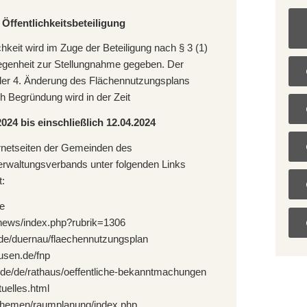
 Öffentlichkeitsbeteiligung
chkeit wird im Zuge der Beteiligung nach § 3 (1)
enheit zur Stellungnahme gegeben. Der
der 4. Änderung des Flächennutzungsplans
ch Begründung wird in der Zeit
024 bis einschließlich 12.04.2024
ernetseiten der Gemeinden des
waltungsverbands unter folgenden Links
t:
de
/news/index.php?rubrik=1306
de/duernau/flaechennutzungsplan
sen.de/fnp
.de/de/rathaus/oeffentliche-bekanntmachungen
tuelles.html
/themen/raumplanung/index.php