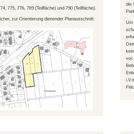
die 
74, 775, 776, 789 (Teilfläche) und 790 (Teilfläche).
Park
cher, zur Orientierung dienender Planausschnitt:
Um 
scha
erfo
Gem
kei
vor.
Beb
Ent
i.V.
Flä